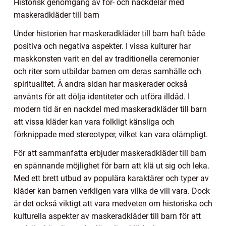
Historisk genomgång av för- och nackdelar med
maskeradkläder till barn
Under historien har maskeradkläder till barn haft både
positiva och negativa aspekter. I vissa kulturer har
maskkonsten varit en del av traditionella ceremonier
och riter som utbildar barnen om deras samhälle och
spiritualitet. Å andra sidan har maskerader också
använts för att dölja identiteter och utföra illdåd. I
modern tid är en nackdel med maskeradkläder till barn
att vissa kläder kan vara folkligt känsliga och
förknippade med stereotyper, vilket kan vara olämpligt.
För att sammanfatta erbjuder maskeradkläder till barn
en spännande möjlighet för barn att klä ut sig och leka.
Med ett brett utbud av populära karaktärer och typer av
kläder kan barnen verkligen vara vilka de vill vara. Dock
är det också viktigt att vara medveten om historiska och
kulturella aspekter av maskeradkläder till barn för att