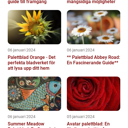
guide till framgång
mångsidiga möjligheter
06 januari 2024
06 januari 2024
Palettblad Orange - Det
** Palettblad Abbey Road:
perfekta bladverket för
En Fascinerande Guide**
att lysa upp ditt hem
06 januari 2024
05 januari 2024
Summer Meadow
Avatar palettblad: En