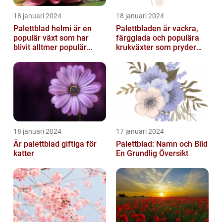
18 januari 2024
18 januari 2024
Palettblad helmi är en
Palettbladen är vackra,
populär växt som har
färgglada och populära
blivit alltmer populär
krukväxter som pryder
bland
många hem och
trädgårdsentusiaster
trädgårdar runt o...
18 januari 2024
17 januari 2024
Är palettblad giftiga för
Palettblad: Namn och Bild
katter
En Grundlig Översikt