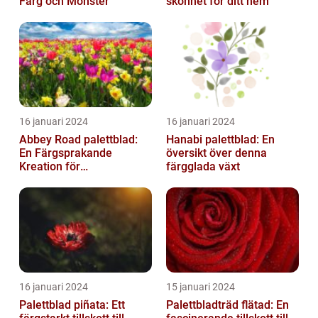
Färg och Mönster
skönhet för ditt hem
16 januari 2024
16 januari 2024
Abbey Road palettblad:
Hanabi palettblad: En
En Färgsprakande
översikt över denna
Kreation för
färgglada växt
Trädgårdsentusiaster
16 januari 2024
15 januari 2024
Palettblad piñata: Ett
Palettbladträd flätad: En