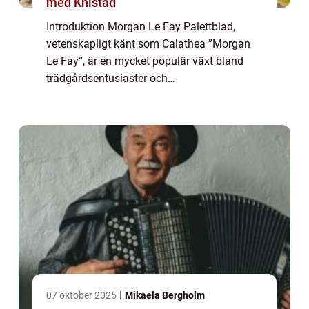
med Knistad
Introduktion Morgan Le Fay Palettblad,
vetenskapligt känt som Calathea ”Morgan
Le Fay”, är en mycket populär växt bland
trädgårdsentusiaster och
hemmakrukväxtälskare. Med sitt slående
utseende och sin unika förmåga att reagera
på ljuset, ...
07 oktober 2025
Mikaela Bergholm