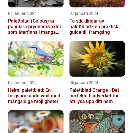
07 januari 2024
07 januari 2024
Palettblad (Coleus) är
Ta sticklingar av
populära prydnadsväxter
palettblad - en praktisk
som återfinns i många
guide till framgång
människors hem och
trädgårdar...
07 januari 2024
06 januari 2024
Helmi palettblad: En
Palettblad Orange - Det
färgsprakande växt med
perfekta bladverket för
mångsidiga möjligheter
att lysa upp ditt hem