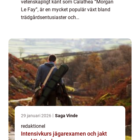
vetenskapligt känt som Calathea ”Morgan
Le Fay”, är en mycket populär växt bland
trädgårdsentusiaster och
hemmakrukväxtälskare. Med sitt slående
utseende och sin unika förmåga att reagera
på ljuset, ...
29 januari 2026
Saga Vinde
redaktionel
Intensivkurs jägarexamen och jakt