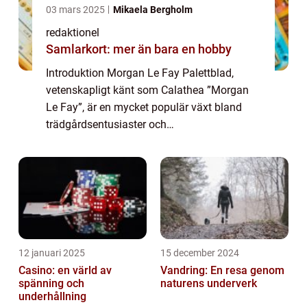
03 mars 2025
Mikaela Bergholm
redaktionel
Samlarkort: mer än bara en hobby
Introduktion Morgan Le Fay Palettblad,
vetenskapligt känt som Calathea ”Morgan
Le Fay”, är en mycket populär växt bland
trädgårdsentusiaster och
hemmakrukväxtälskare. Med sitt slående
utseende och sin unika förmåga att reagera
på ljuset, ...
12 januari 2025
15 december 2024
Casino: en värld av
Vandring: En resa genom
spänning och
naturens underverk
underhållning