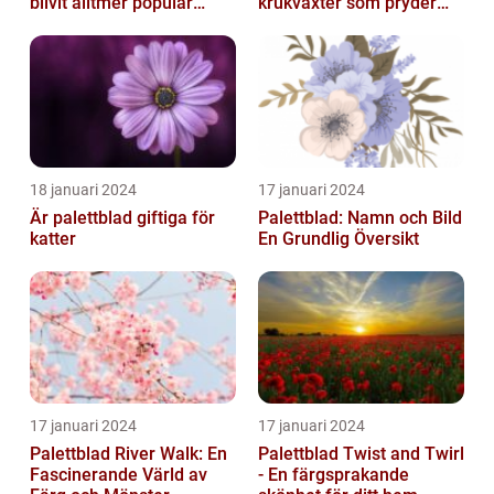
blivit alltmer populär
krukväxter som pryder
bland
många hem och
trädgårdsentusiaster
trädgårdar runt o...
18 januari 2024
17 januari 2024
Är palettblad giftiga för
Palettblad: Namn och Bild
katter
En Grundlig Översikt
17 januari 2024
17 januari 2024
Palettblad River Walk: En
Palettblad Twist and Twirl
Fascinerande Värld av
- En färgsprakande