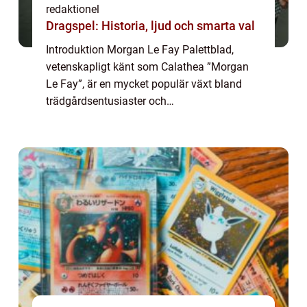
redaktionel
Dragspel: Historia, ljud och smarta val
Introduktion Morgan Le Fay Palettblad,
vetenskapligt känt som Calathea ”Morgan
Le Fay”, är en mycket populär växt bland
trädgårdsentusiaster och
hemmakrukväxtälskare. Med sitt slående
utseende och sin unika förmåga att reagera
på ljuset, ...