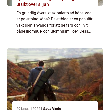
utsikt över siljan
En grundlig översikt av palettblad köpa Vad
är palettblad köpa? Palettblad är en populär
växt som används för att ge färg och liv till
både inomhus- och utomhusmiljöer. Dess
unika form och färgstarka blad gör den till
en attraktiv växt för många träd...
29 januari 2026
Saga Vinde