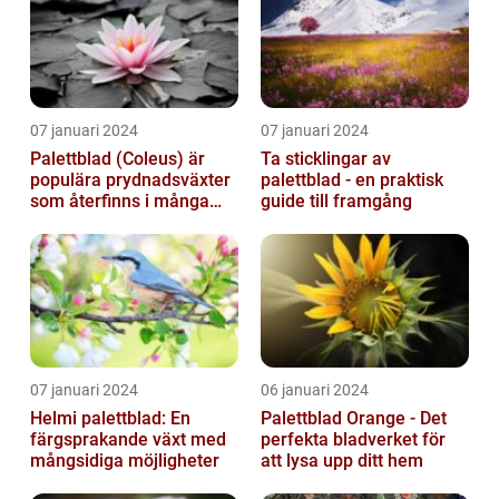
07 januari 2024
07 januari 2024
Palettblad (Coleus) är
Ta sticklingar av
populära prydnadsväxter
palettblad - en praktisk
som återfinns i många
guide till framgång
människors hem och
trädgårdar...
07 januari 2024
06 januari 2024
Helmi palettblad: En
Palettblad Orange - Det
färgsprakande växt med
perfekta bladverket för
mångsidiga möjligheter
att lysa upp ditt hem