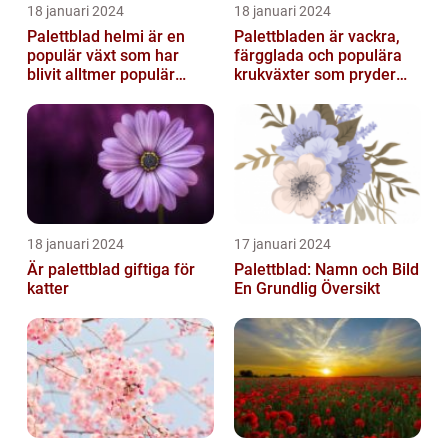
18 januari 2024
18 januari 2024
Palettblad helmi är en
Palettbladen är vackra,
populär växt som har
färgglada och populära
blivit alltmer populär
krukväxter som pryder
bland
många hem och
trädgårdsentusiaster
trädgårdar runt o...
18 januari 2024
17 januari 2024
Är palettblad giftiga för
Palettblad: Namn och Bild
katter
En Grundlig Översikt