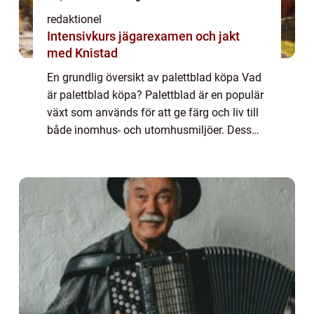
redaktionel
Intensivkurs jägarexamen och jakt
med Knistad
En grundlig översikt av palettblad köpa Vad
är palettblad köpa? Palettblad är en populär
växt som används för att ge färg och liv till
både inomhus- och utomhusmiljöer. Dess
unika form och färgstarka blad gör den till
en attraktiv växt för många träd...