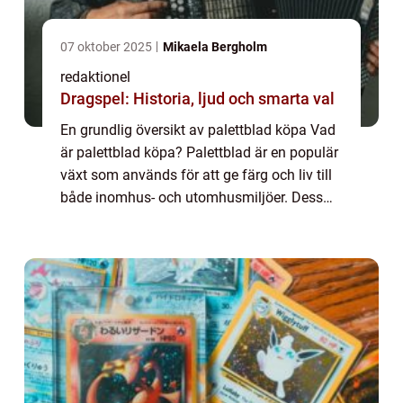
07 oktober 2025
Mikaela Bergholm
redaktionel
Dragspel: Historia, ljud och smarta val
En grundlig översikt av palettblad köpa Vad
är palettblad köpa? Palettblad är en populär
växt som används för att ge färg och liv till
både inomhus- och utomhusmiljöer. Dess
unika form och färgstarka blad gör den till
en attraktiv växt för många träd...