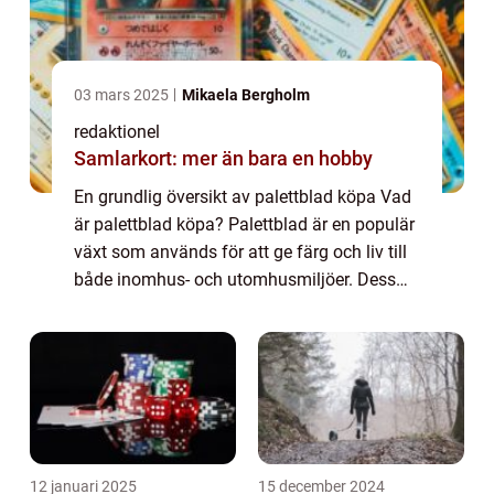
03 mars 2025
Mikaela Bergholm
redaktionel
Samlarkort: mer än bara en hobby
En grundlig översikt av palettblad köpa Vad
är palettblad köpa? Palettblad är en populär
växt som används för att ge färg och liv till
både inomhus- och utomhusmiljöer. Dess
unika form och färgstarka blad gör den till
en attraktiv växt för många träd...
12 januari 2025
15 december 2024