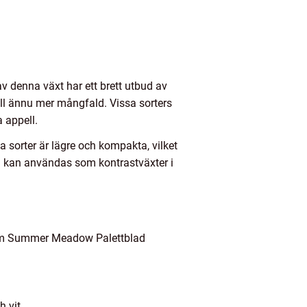
v denna växt har ett brett utbud av
till ännu mer mångfald. Vissa sorters
a appell.
 sorter är lägre och kompakta, vilket
h kan användas som kontrastväxter i
ar om Summer Meadow Palettblad
h vit.