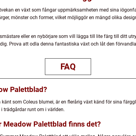
vekan en växt som fångar uppmärksamheten med sina iögonfall
 färger, mönster och former, vilket möjliggör en mängd olika des
mästare eller en nybörjare som vill lägga till lite färg till di
 dig. Prova att odla denna fantastiska växt och låt den förvandla
FAQ
w Palettblad?
nt som Coleus blumei, är en flerårig växt känd för sina färggl
i trädgårdar runt om i världen.
r Meadow Palettblad finns det?