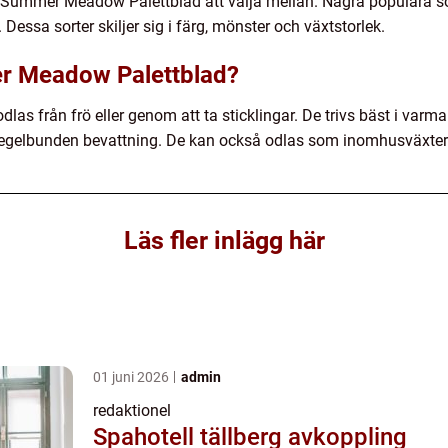
 Summer Meadow Palettblad att välja mellan. Några populära sor
essa sorter skiljer sig i färg, mönster och växtstorlek.
r Meadow Palettblad?
s från frö eller genom att ta sticklingar. De trivs bäst i varma
 regelbunden bevattning. De kan också odlas som inomhusväxter
Läs fler inlägg här
01 juni 2026
admin
redaktionel
Spahotell tällberg avkoppling