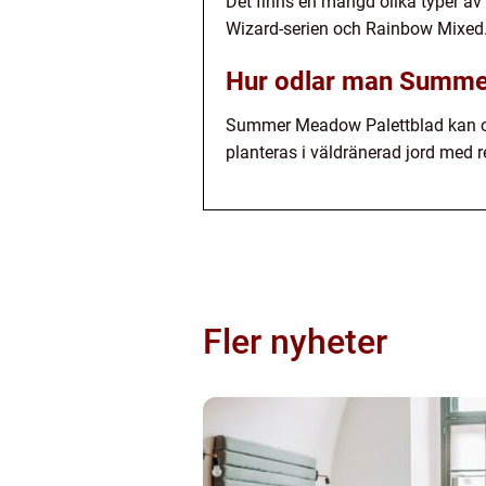
Det finns en mängd olika typer av
Wizard-serien och Rainbow Mixed. D
Hur odlar man Summe
Summer Meadow Palettblad kan odla
planteras i väldränerad jord med
Fler nyheter