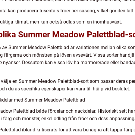
kan producera tusentals fröer per säsong, vilket gör den lätt 
 fuktiga klimat, men kan också odlas som en inomhusväxt.
 olika Summer Meadow Palettblad-so
a av Summer Meadow Palettblad är variationen mellan olika sor
sig färgerna och mönstren på löven avsevärt. Vissa sorter har dj
e nyanser. Dessutom kan vissa löv ha marmorerade eller bandad
att välja en Summer Meadow Palettblad-sort som passar deras pe
 och deras specifika egenskaper kan vara till hjälp vid beslutet.
ackdelar med Summer Meadow Palettblad
w Palettblad både fördelar och nackdelar. Historiskt sett har 
i färg och mönster, enkel odling från fröer och dess anpassnings
tblad ibland kritiserats för att vara benägna att tappa färg och 