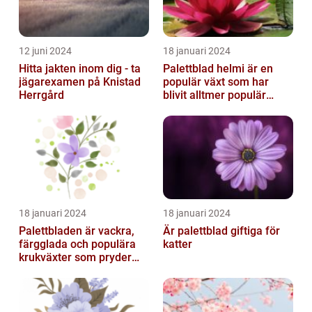
12 juni 2024
18 januari 2024
Hitta jakten inom dig - ta
Palettblad helmi är en
jägarexamen på Knistad
populär växt som har
Herrgård
blivit alltmer populär
bland
trädgårdsentusiaster
18 januari 2024
18 januari 2024
Palettbladen är vackra,
Är palettblad giftiga för
färgglada och populära
katter
krukväxter som pryder
många hem och
trädgårdar runt o...