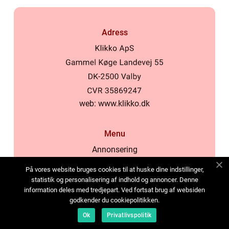
Adress
web:
www.klikko.dk
Menu
Annonsering
Om oss
På vores website bruges cookies til at huske dine indstillinger,
Cookies
statistik og personalisering af indhold og annoncer. Denne
information deles med tredjepart. Ved fortsat brug af websiden
Kontakta oss
godkender du cookiepolitikken.
Sitemap
Ok
Privatlivspolitik