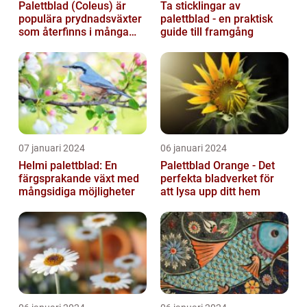
Palettblad (Coleus) är
Ta sticklingar av
populära prydnadsväxter
palettblad - en praktisk
som återfinns i många
guide till framgång
människors hem och
trädgårdar...
07 januari 2024
06 januari 2024
Helmi palettblad: En
Palettblad Orange - Det
färgsprakande växt med
perfekta bladverket för
mångsidiga möjligheter
att lysa upp ditt hem