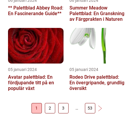
06 januari 2024
06 januari 2024
** Palettblad Abbey Road:
Summer Meadow
En Fascinerande Guide**
Palettblad: En Granskning
av Färgprakten i Naturen
05 januari 2024
05 januari 2024
Avatar palettblad: En
Rodeo Drive palettblad:
fördjupande titt på en
En övergripande, grundlig
populär växt
översikt
1
2
3
…
53