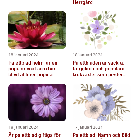
Herrgård
18 januari 2024
18 januari 2024
Palettblad helmi är en
Palettbladen är vackra,
populär växt som har
färgglada och populära
blivit alltmer populär
krukväxter som pryder
bland
många hem och
trädgårdsentusiaster
trädgårdar runt o...
18 januari 2024
17 januari 2024
Är palettblad giftiga för
Palettblad: Namn och Bild