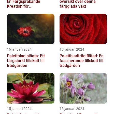
En Färgsprakande
översikt över denna
Kreation för
färgglada växt
Trädgårdsentusiaster
16 januari 2024
15 januari 2024
Palettblad piñata: Ett
Palettbladträd flätad: En
färgstarkt tillskott till
fascinerande tillskott till
trädgården
trädgården
15 januari 2024
15 januari 2024