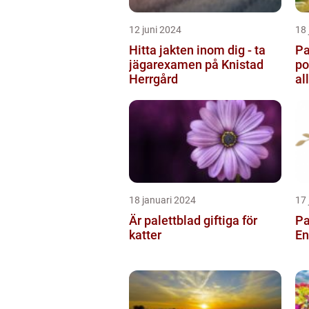
12 juni 2024
18 
Hitta jakten inom dig - ta
Pa
jägarexamen på Knistad
po
Herrgård
al
tr
18 januari 2024
17 
Är palettblad giftiga för
Pa
katter
En