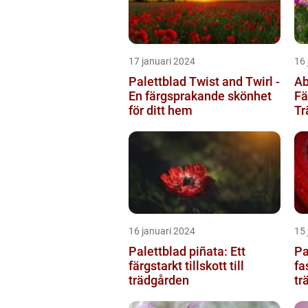
17 januari 2024
16 
Palettblad Twist and Twirl -
Ab
En färgsprakande skönhet
Fä
för ditt hem
Tr
16 januari 2024
15 
Palettblad piñata: Ett
Pa
färgstarkt tillskott till
fa
trädgården
tr