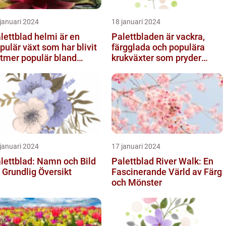
januari 2024
18 januari 2024
lettblad helmi är en
Palettbladen är vackra,
pulär växt som har blivit
färgglada och populära
ltmer populär bland
krukväxter som pryder
ädgårdsentusiaster
många hem och trädgårdar
runt o...
januari 2024
17 januari 2024
lettblad: Namn och Bild
Palettblad River Walk: En
 Grundlig Översikt
Fascinerande Värld av Färg
och Mönster