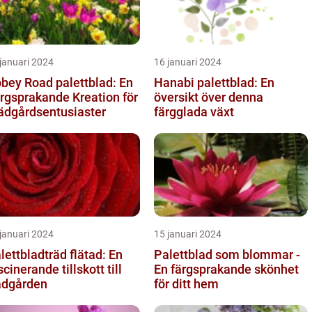
januari 2024
16 januari 2024
bey Road palettblad: En
Hanabi palettblad: En
rgsprakande Kreation för
översikt över denna
ädgårdsentusiaster
färgglada växt
januari 2024
15 januari 2024
lettbladträd flätad: En
Palettblad som blommar -
scinerande tillskott till
En färgsprakande skönhet
ädgården
för ditt hem