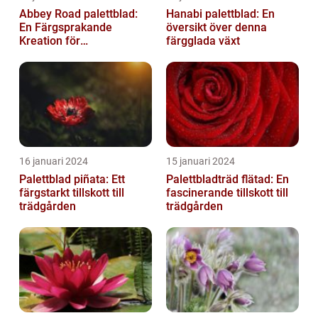
Abbey Road palettblad:
Hanabi palettblad: En
En Färgsprakande
översikt över denna
Kreation för
färgglada växt
Trädgårdsentusiaster
16 januari 2024
15 januari 2024
Palettblad piñata: Ett
Palettbladträd flätad: En
färgstarkt tillskott till
fascinerande tillskott till
trädgården
trädgården