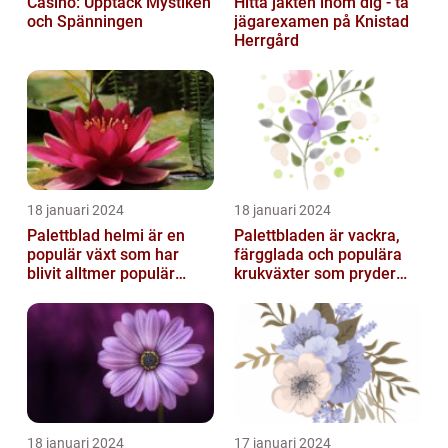
Casino: Upptäck Mystiken
Hitta jakten inom dig - ta
och Spänningen
jägarexamen på Knistad
Herrgård
18 januari 2024
18 januari 2024
Palettblad helmi är en
Palettbladen är vackra,
populär växt som har
färgglada och populära
blivit alltmer populär
krukväxter som pryder
bland
många hem och
trädgårdsentusiaster
trädgårdar runt o...
18 januari 2024
17 januari 2024