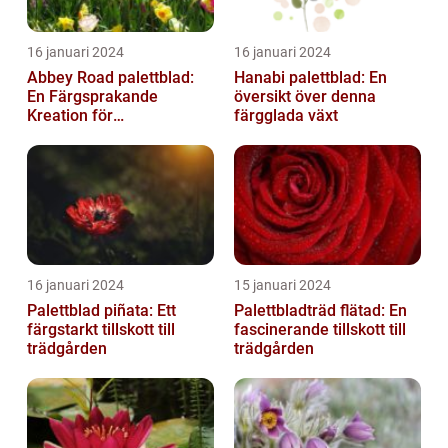
16 januari 2024
16 januari 2024
Abbey Road palettblad:
Hanabi palettblad: En
En Färgsprakande
översikt över denna
Kreation för
färgglada växt
Trädgårdsentusiaster
16 januari 2024
15 januari 2024
Palettblad piñata: Ett
Palettbladträd flätad: En
färgstarkt tillskott till
fascinerande tillskott till
trädgården
trädgården