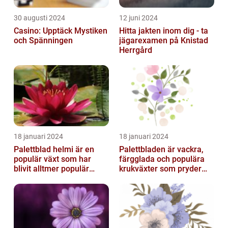
30 augusti 2024
12 juni 2024
Casino: Upptäck Mystiken
Hitta jakten inom dig - ta
och Spänningen
jägarexamen på Knistad
Herrgård
18 januari 2024
18 januari 2024
Palettblad helmi är en
Palettbladen är vackra,
populär växt som har
färgglada och populära
blivit alltmer populär
krukväxter som pryder
bland
många hem och
trädgårdsentusiaster
trädgårdar runt o...