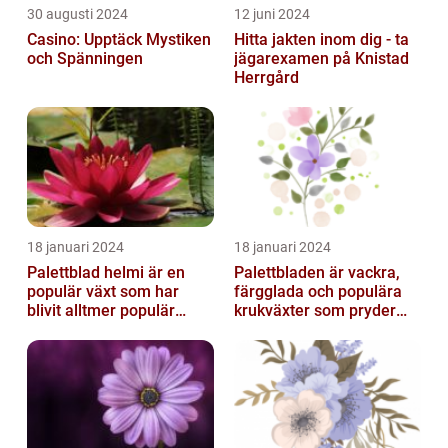
30 augusti 2024
12 juni 2024
Casino: Upptäck Mystiken
Hitta jakten inom dig - ta
och Spänningen
jägarexamen på Knistad
Herrgård
18 januari 2024
18 januari 2024
Palettblad helmi är en
Palettbladen är vackra,
populär växt som har
färgglada och populära
blivit alltmer populär
krukväxter som pryder
bland
många hem och
trädgårdsentusiaster
trädgårdar runt o...