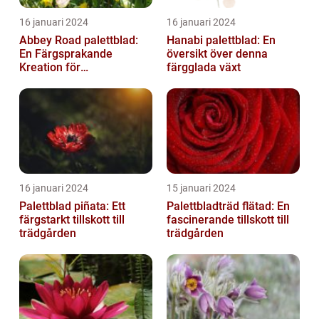
16 januari 2024
16 januari 2024
Abbey Road palettblad:
Hanabi palettblad: En
En Färgsprakande
översikt över denna
Kreation för
färgglada växt
Trädgårdsentusiaster
16 januari 2024
15 januari 2024
Palettblad piñata: Ett
Palettbladträd flätad: En
färgstarkt tillskott till
fascinerande tillskott till
trädgården
trädgården