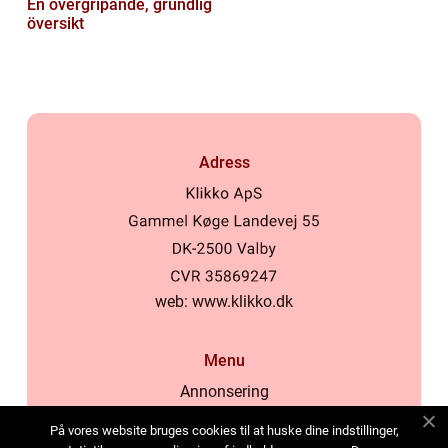
En övergripande, grundlig
översikt
Adress
web:
www.klikko.dk
Menu
Annonsering
Om oss
På vores website bruges cookies til at huske dine indstillinger,
Cookies