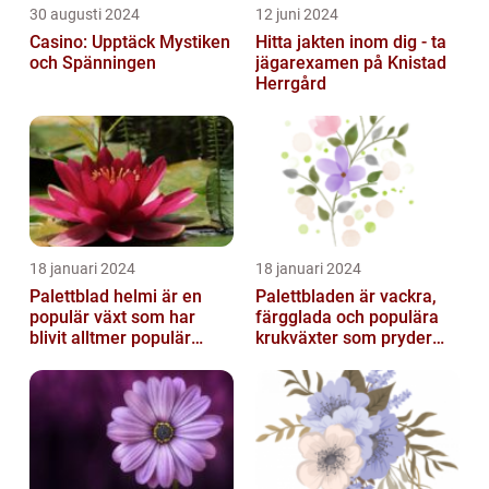
30 augusti 2024
12 juni 2024
Casino: Upptäck Mystiken
Hitta jakten inom dig - ta
och Spänningen
jägarexamen på Knistad
Herrgård
18 januari 2024
18 januari 2024
Palettblad helmi är en
Palettbladen är vackra,
populär växt som har
färgglada och populära
blivit alltmer populär
krukväxter som pryder
bland
många hem och
trädgårdsentusiaster
trädgårdar runt o...