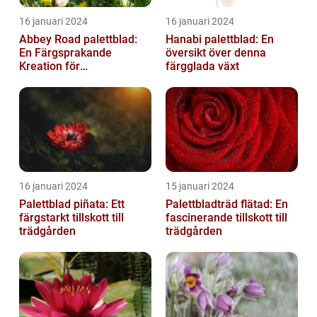
16 januari 2024
16 januari 2024
Abbey Road palettblad:
Hanabi palettblad: En
En Färgsprakande
översikt över denna
Kreation för
färgglada växt
Trädgårdsentusiaster
16 januari 2024
15 januari 2024
Palettblad piñata: Ett
Palettbladträd flätad: En
färgstarkt tillskott till
fascinerande tillskott till
trädgården
trädgården