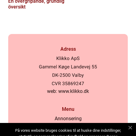
En övergripande, grundlig
översikt
Adress
web:
www.klikko.dk
Menu
Annonsering
Om oss
På vores website bruges cookies til at huske dine indstillinger,
Cookies