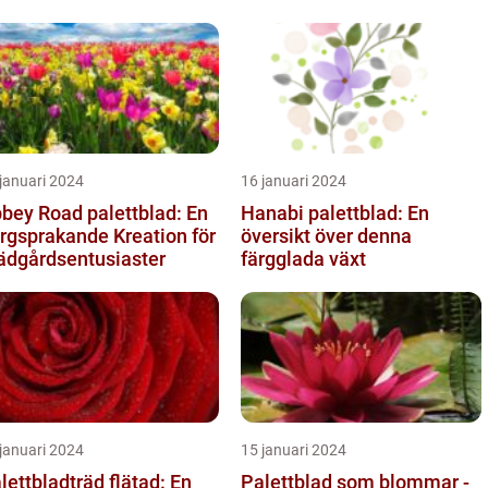
januari 2024
16 januari 2024
bey Road palettblad: En
Hanabi palettblad: En
rgsprakande Kreation för
översikt över denna
ädgårdsentusiaster
färgglada växt
januari 2024
15 januari 2024
lettbladträd flätad: En
Palettblad som blommar -