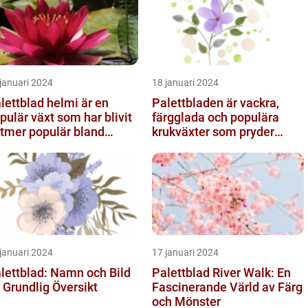
januari 2024
18 januari 2024
lettblad helmi är en
Palettbladen är vackra,
pulär växt som har blivit
färgglada och populära
ltmer populär bland
krukväxter som pryder
ädgårdsentusiaster
många hem och trädgårdar
runt o...
januari 2024
17 januari 2024
lettblad: Namn och Bild
Palettblad River Walk: En
 Grundlig Översikt
Fascinerande Värld av Färg
och Mönster