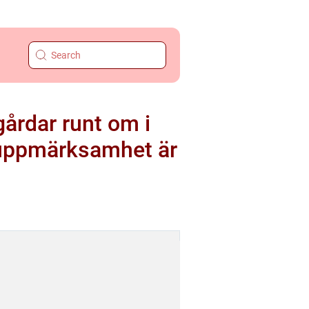
årdar runt om i
r uppmärksamhet är