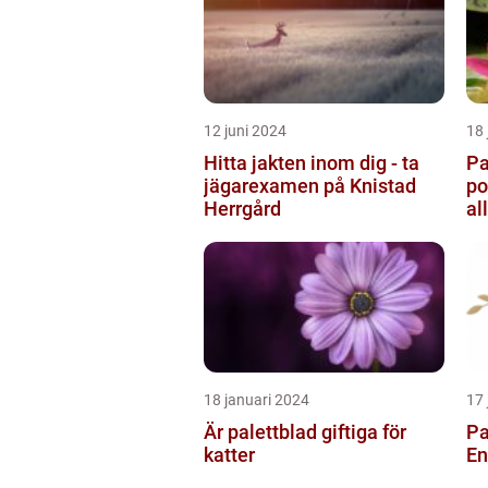
12 juni 2024
18 
Hitta jakten inom dig - ta
Pa
jägarexamen på Knistad
po
Herrgård
al
tr
18 januari 2024
17 
Är palettblad giftiga för
Pa
katter
En