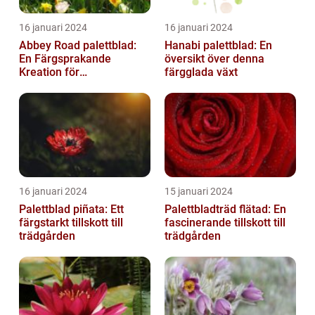
16 januari 2024
16 januari 2024
Abbey Road palettblad:
Hanabi palettblad: En
En Färgsprakande
översikt över denna
Kreation för
färgglada växt
Trädgårdsentusiaster
16 januari 2024
15 januari 2024
Palettblad piñata: Ett
Palettbladträd flätad: En
färgstarkt tillskott till
fascinerande tillskott till
trädgården
trädgården