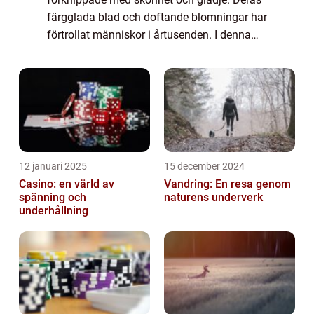
färgglada blad och doftande blomningar har
förtrollat människor i årtusenden. I denna
artikel ska vi djupdyka i världen av ”fina
blommor” och lära oss mer om ...
12 januari 2025
15 december 2024
Casino: en värld av
Vandring: En resa genom
spänning och
naturens underverk
underhållning