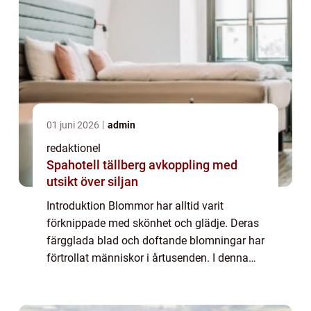
01 juni 2026
admin
redaktionel
Spahotell tällberg avkoppling med
utsikt över siljan
Introduktion Blommor har alltid varit
förknippade med skönhet och glädje. Deras
färgglada blad och doftande blomningar har
förtrollat människor i årtusenden. I denna
artikel ska vi djupdyka i världen av ”fina
blommor” och lära oss mer om ...