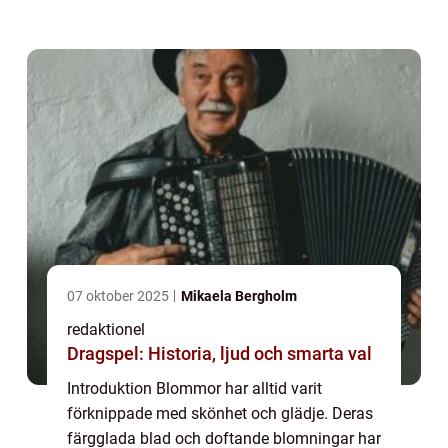
artikel ska vi djupdyka i världen av ”fina
blommor” och lära oss mer om ...
07 oktober 2025
Mikaela Bergholm
redaktionel
Dragspel: Historia, ljud och smarta val
Introduktion Blommor har alltid varit
förknippade med skönhet och glädje. Deras
färgglada blad och doftande blomningar har