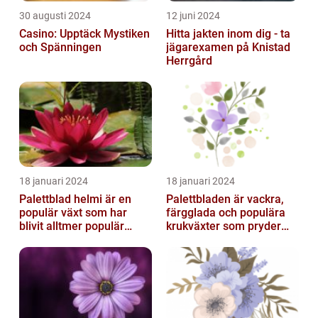
30 augusti 2024
12 juni 2024
Casino: Upptäck Mystiken
Hitta jakten inom dig - ta
och Spänningen
jägarexamen på Knistad
Herrgård
18 januari 2024
18 januari 2024
Palettblad helmi är en
Palettbladen är vackra,
populär växt som har
färgglada och populära
blivit alltmer populär
krukväxter som pryder
bland
många hem och
trädgårdsentusiaster
trädgårdar runt o...