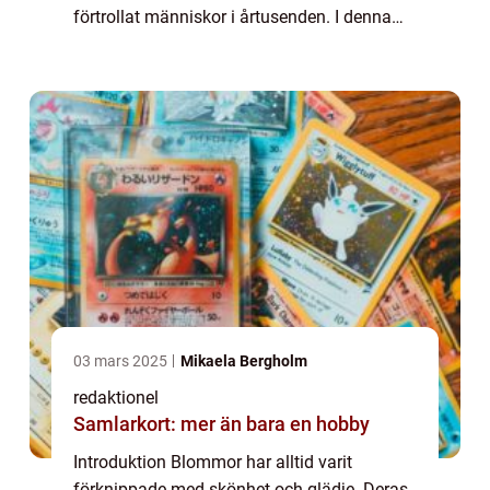
förtrollat människor i årtusenden. I denna
artikel ska vi djupdyka i världen av ”fina
blommor” och lära oss mer om ...
03 mars 2025
Mikaela Bergholm
redaktionel
Samlarkort: mer än bara en hobby
Introduktion Blommor har alltid varit
förknippade med skönhet och glädje. Deras