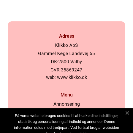
Adress
web:
www.klikko.dk
Menu
Annonsering
Om oss
På vores website bruges cookies til at huske dine indstillinger,
Cookies
statistik og personalisering af indhold og annoncer. Denne
information deles med tredjepart. Ved fortsat brug af websiden
Kontakta oss