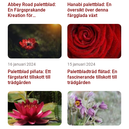
Abbey Road palettblad:
Hanabi palettblad: En
En Färgsprakande
översikt över denna
Kreation för
färgglada växt
Trädgårdsentusiaster
16 januari 2024
15 januari 2024
Palettblad piñata: Ett
Palettbladträd flätad: En
färgstarkt tillskott till
fascinerande tillskott till
trädgården
trädgården