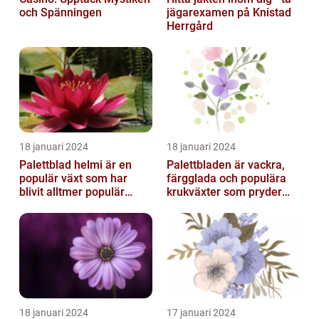
och Spänningen
jägarexamen på Knistad
Herrgård
18 januari 2024
18 januari 2024
Palettblad helmi är en
Palettbladen är vackra,
populär växt som har
färgglada och populära
blivit alltmer populär
krukväxter som pryder
bland
många hem och
trädgårdsentusiaster
trädgårdar runt o...
18 januari 2024
17 januari 2024