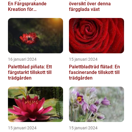
En Färgsprakande
översikt över denna
Kreation för
färgglada växt
Trädgårdsentusiaster
16 januari 2024
15 januari 2024
Palettblad piñata: Ett
Palettbladträd flätad: En
färgstarkt tillskott till
fascinerande tillskott till
trädgården
trädgården
15 januari 2024
15 januari 2024