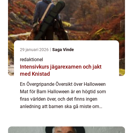
29 januari 2026
Saga Vinde
redaktionel
Intensivkurs jägarexamen och jakt
med Knistad
En Övergripande Översikt över Halloween
Mat för Barn Halloween är en högtid som
firas världen över, och det finns ingen
anledning att barnen ska gå miste om
kulinarisk upplevelse under denna spöklika
tid. Halloween mat för barn är både läcker
och skr...