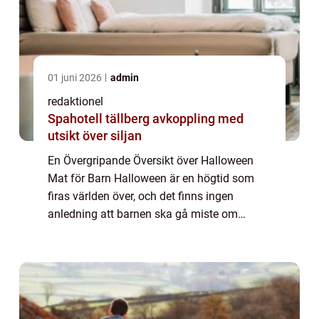
01 juni 2026
admin
redaktionel
Spahotell tällberg avkoppling med
utsikt över siljan
En Övergripande Översikt över Halloween
Mat för Barn Halloween är en högtid som
firas världen över, och det finns ingen
anledning att barnen ska gå miste om
kulinarisk upplevelse under denna spöklika
tid. Halloween mat för barn är både läcker
och skr...