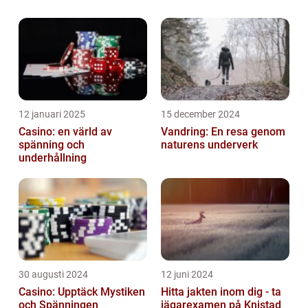
kulinarisk upplevelse under denna spöklika
tid. Halloween mat för barn är både läcker
och skr...
12 januari 2025
15 december 2024
Casino: en värld av
Vandring: En resa genom
spänning och
naturens underverk
underhållning
30 augusti 2024
12 juni 2024
Casino: Upptäck Mystiken
Hitta jakten inom dig - ta
och Spänningen
jägarexamen på Knistad