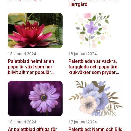
Herrgård
18 januari 2024
18 januari 2024
Palettblad helmi är en
Palettbladen är vackra,
populär växt som har
färgglada och populära
blivit alltmer populär
krukväxter som pryder
bland
många hem och
trädgårdsentusiaster
trädgårdar runt o...
18 januari 2024
17 januari 2024
Är palettblad giftiga för
Palettblad: Namn och Bild