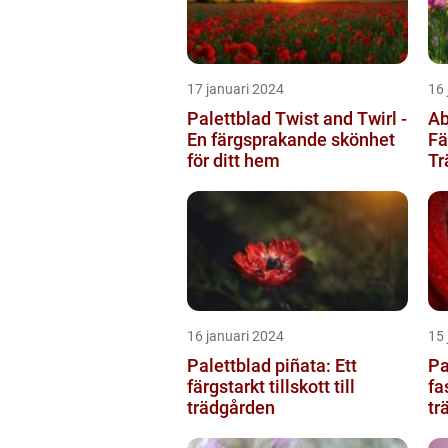
17 januari 2024
16 
Palettblad Twist and Twirl -
Ab
En färgsprakande skönhet
Fä
för ditt hem
Tr
16 januari 2024
15 
Palettblad piñata: Ett
Pa
färgstarkt tillskott till
fa
trädgården
tr