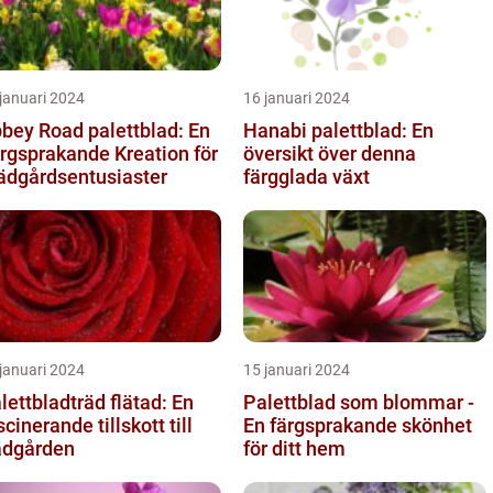
januari 2024
16 januari 2024
bey Road palettblad: En
Hanabi palettblad: En
rgsprakande Kreation för
översikt över denna
ädgårdsentusiaster
färgglada växt
januari 2024
15 januari 2024
lettbladträd flätad: En
Palettblad som blommar -
scinerande tillskott till
En färgsprakande skönhet
ädgården
för ditt hem