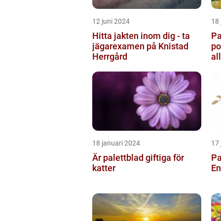
12 juni 2024
18 
Hitta jakten inom dig - ta
Pa
jägarexamen på Knistad
po
Herrgård
al
tr
18 januari 2024
17 
Är palettblad giftiga för
Pa
katter
En