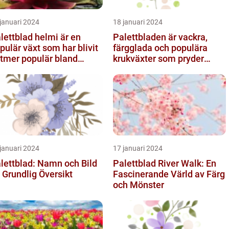
januari 2024
18 januari 2024
lettblad helmi är en
Palettbladen är vackra,
pulär växt som har blivit
färgglada och populära
ltmer populär bland
krukväxter som pryder
ädgårdsentusiaster
många hem och trädgårdar
runt o...
januari 2024
17 januari 2024
lettblad: Namn och Bild
Palettblad River Walk: En
 Grundlig Översikt
Fascinerande Värld av Färg
och Mönster