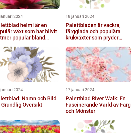
januari 2024
18 januari 2024
lettblad helmi är en
Palettbladen är vackra,
pulär växt som har blivit
färgglada och populära
ltmer populär bland
krukväxter som pryder
ädgårdsentusiaster
många hem och trädgårdar
runt o...
januari 2024
17 januari 2024
lettblad: Namn och Bild
Palettblad River Walk: En
 Grundlig Översikt
Fascinerande Värld av Färg
och Mönster