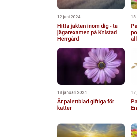
12 juni 2024
18 
Hitta jakten inom dig - ta
Pa
jägarexamen på Knistad
po
Herrgård
al
tr
18 januari 2024
17 
Är palettblad giftiga för
Pa
katter
En