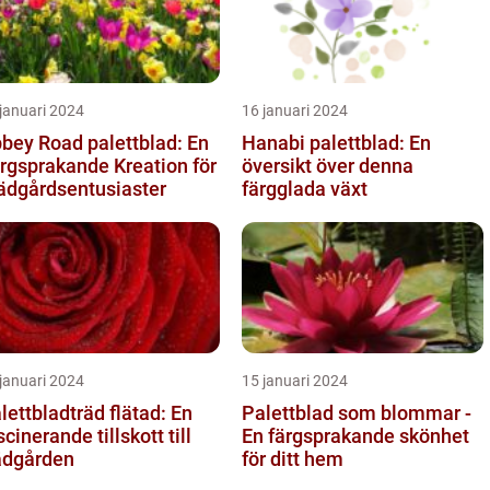
januari 2024
16 januari 2024
bey Road palettblad: En
Hanabi palettblad: En
rgsprakande Kreation för
översikt över denna
ädgårdsentusiaster
färgglada växt
januari 2024
15 januari 2024
lettbladträd flätad: En
Palettblad som blommar -
scinerande tillskott till
En färgsprakande skönhet
ädgården
för ditt hem