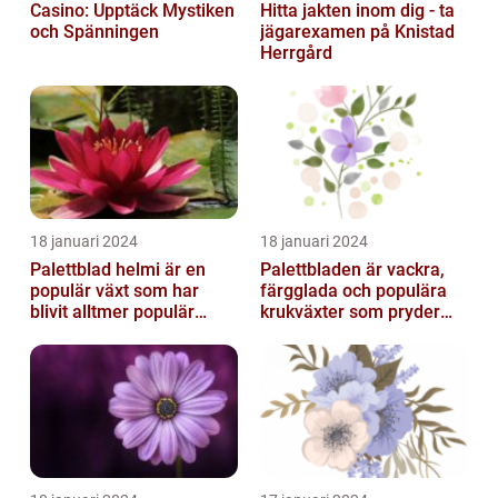
Casino: Upptäck Mystiken
Hitta jakten inom dig - ta
och Spänningen
jägarexamen på Knistad
Herrgård
18 januari 2024
18 januari 2024
Palettblad helmi är en
Palettbladen är vackra,
populär växt som har
färgglada och populära
blivit alltmer populär
krukväxter som pryder
bland
många hem och
trädgårdsentusiaster
trädgårdar runt o...