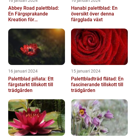
16 januari 2024
16 januari 2024
Abbey Road palettblad:
Hanabi palettblad: En
En Färgsprakande
översikt över denna
Kreation för
färgglada växt
Trädgårdsentusiaster
16 januari 2024
15 januari 2024
Palettblad piñata: Ett
Palettbladträd flätad: En
färgstarkt tillskott till
fascinerande tillskott till
trädgården
trädgården