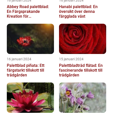
16 januari 2024
16 januari 2024
Abbey Road palettblad:
Hanabi palettblad: En
En Färgsprakande
översikt över denna
Kreation för
färgglada växt
Trädgårdsentusiaster
16 januari 2024
15 januari 2024
Palettblad piñata: Ett
Palettbladträd flätad: En
färgstarkt tillskott till
fascinerande tillskott till
trädgården
trädgården