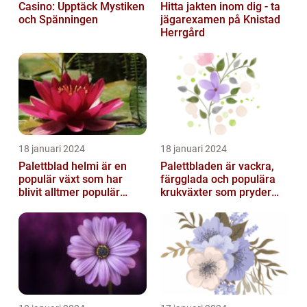
Casino: Upptäck Mystiken
Hitta jakten inom dig - ta
och Spänningen
jägarexamen på Knistad
Herrgård
18 januari 2024
18 januari 2024
Palettblad helmi är en
Palettbladen är vackra,
populär växt som har
färgglada och populära
blivit alltmer populär
krukväxter som pryder
bland
många hem och
trädgårdsentusiaster
trädgårdar runt o...