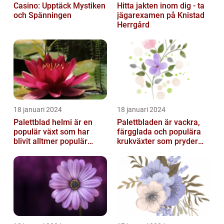
Casino: Upptäck Mystiken
Hitta jakten inom dig - ta
och Spänningen
jägarexamen på Knistad
Herrgård
18 januari 2024
18 januari 2024
Palettblad helmi är en
Palettbladen är vackra,
populär växt som har
färgglada och populära
blivit alltmer populär
krukväxter som pryder
bland
många hem och
trädgårdsentusiaster
trädgårdar runt o...