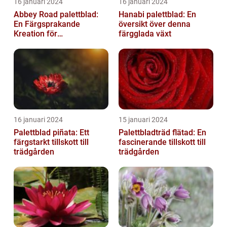
16 januari 2024
16 januari 2024
Abbey Road palettblad:
Hanabi palettblad: En
En Färgsprakande
översikt över denna
Kreation för
färgglada växt
Trädgårdsentusiaster
16 januari 2024
15 januari 2024
Palettblad piñata: Ett
Palettbladträd flätad: En
färgstarkt tillskott till
fascinerande tillskott till
trädgården
trädgården