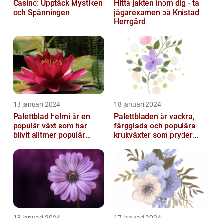
Casino: Upptäck Mystiken
Hitta jakten inom dig - ta
och Spänningen
jägarexamen på Knistad
Herrgård
18 januari 2024
18 januari 2024
Palettblad helmi är en
Palettbladen är vackra,
populär växt som har
färgglada och populära
blivit alltmer populär
krukväxter som pryder
bland
många hem och
trädgårdsentusiaster
trädgårdar runt o...
18 januari 2024
17 januari 2024