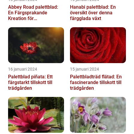
Abbey Road palettblad:
Hanabi palettblad: En
En Färgsprakande
översikt över denna
Kreation för
färgglada växt
Trädgårdsentusiaster
16 januari 2024
15 januari 2024
Palettblad piñata: Ett
Palettbladträd flätad: En
färgstarkt tillskott till
fascinerande tillskott till
trädgården
trädgården