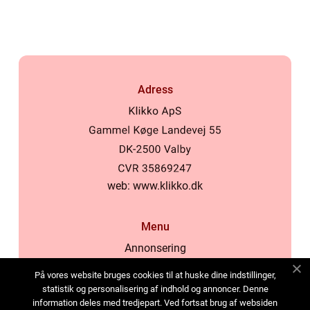
Adress
web:
www.klikko.dk
Menu
Annonsering
Om oss
På vores website bruges cookies til at huske dine indstillinger,
Cookies
statistik og personalisering af indhold og annoncer. Denne
information deles med tredjepart. Ved fortsat brug af websiden
Kontakta oss