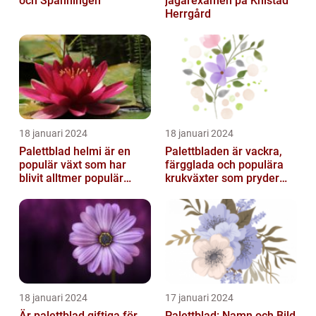
och Spänningen
jägarexamen på Knistad
Herrgård
18 januari 2024
18 januari 2024
Palettblad helmi är en
Palettbladen är vackra,
populär växt som har
färgglada och populära
blivit alltmer populär
krukväxter som pryder
bland
många hem och
trädgårdsentusiaster
trädgårdar runt o...
18 januari 2024
17 januari 2024
Är palettblad giftiga för
Palettblad: Namn och Bild