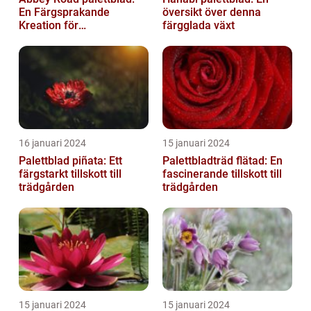
En Färgsprakande
översikt över denna
Kreation för
färgglada växt
Trädgårdsentusiaster
16 januari 2024
15 januari 2024
Palettblad piñata: Ett
Palettbladträd flätad: En
färgstarkt tillskott till
fascinerande tillskott till
trädgården
trädgården
15 januari 2024
15 januari 2024