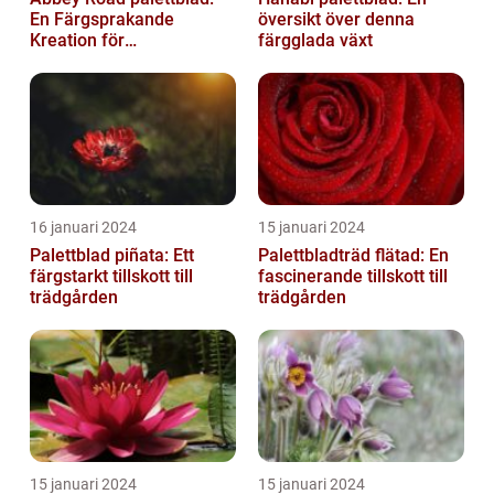
En Färgsprakande
översikt över denna
Kreation för
färgglada växt
Trädgårdsentusiaster
16 januari 2024
15 januari 2024
Palettblad piñata: Ett
Palettbladträd flätad: En
färgstarkt tillskott till
fascinerande tillskott till
trädgården
trädgården
15 januari 2024
15 januari 2024