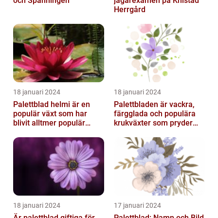
och Spänningen
jägarexamen på Knistad
Herrgård
18 januari 2024
18 januari 2024
Palettblad helmi är en
Palettbladen är vackra,
populär växt som har
färgglada och populära
blivit alltmer populär
krukväxter som pryder
bland
många hem och
trädgårdsentusiaster
trädgårdar runt o...
18 januari 2024
17 januari 2024
Är palettblad giftiga för
Palettblad: Namn och Bild