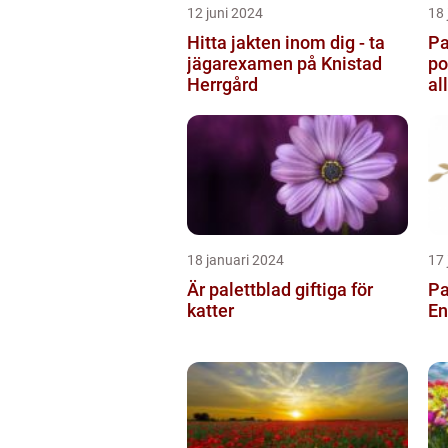
12 juni 2024
18 
Hitta jakten inom dig - ta
Pa
jägarexamen på Knistad
po
Herrgård
al
tr
18 januari 2024
17 
Är palettblad giftiga för
Pa
katter
En