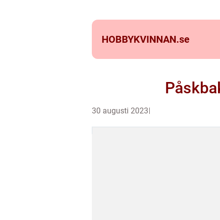
HOBBYKVINNAN.
se
Påskbak
30 augusti 2023