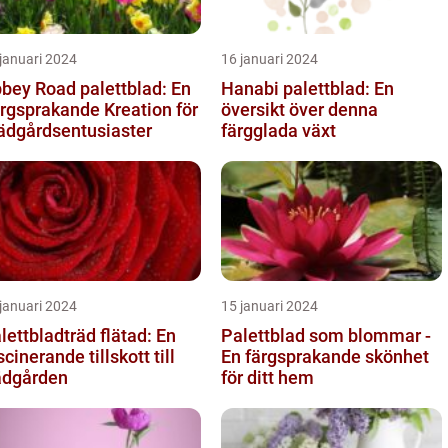
januari 2024
16 januari 2024
bey Road palettblad: En
Hanabi palettblad: En
rgsprakande Kreation för
översikt över denna
ädgårdsentusiaster
färgglada växt
januari 2024
15 januari 2024
lettbladträd flätad: En
Palettblad som blommar -
scinerande tillskott till
En färgsprakande skönhet
ädgården
för ditt hem