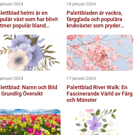
januari 2024
18 januari 2024
lettblad helmi är en
Palettbladen är vackra,
pulär växt som har blivit
färgglada och populära
ltmer populär bland
krukväxter som pryder
ädgårdsentusiaster
många hem och trädgårdar
runt o...
januari 2024
17 januari 2024
lettblad: Namn och Bild
Palettblad River Walk: En
 Grundlig Översikt
Fascinerande Värld av Färg
och Mönster