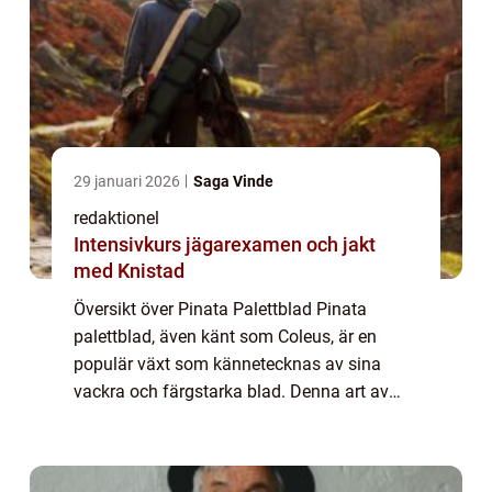
29 januari 2026
Saga Vinde
redaktionel
Intensivkurs jägarexamen och jakt
med Knistad
Översikt över Pinata Palettblad Pinata
palettblad, även känt som Coleus, är en
populär växt som kännetecknas av sina
vackra och färgstarka blad. Denna art av
växter har funnits i generationer och har
gjort sig känd för sin förmåga att lägga till
liv ...