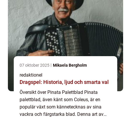
07 oktober 2025
Mikaela Bergholm
redaktionel
Dragspel: Historia, ljud och smarta val
Översikt över Pinata Palettblad Pinata
palettblad, även känt som Coleus, är en
populär växt som kännetecknas av sina
vackra och färgstarka blad. Denna art av
växter har funnits i generationer och har
gjort sig känd för sin förmåga att lägga till