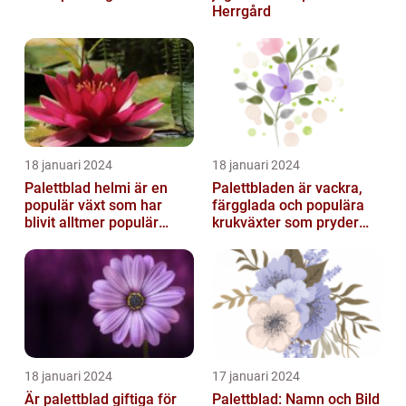
Herrgård
18 januari 2024
18 januari 2024
Palettblad helmi är en
Palettbladen är vackra,
populär växt som har
färgglada och populära
blivit alltmer populär
krukväxter som pryder
bland
många hem och
trädgårdsentusiaster
trädgårdar runt o...
18 januari 2024
17 januari 2024
Är palettblad giftiga för
Palettblad: Namn och Bild