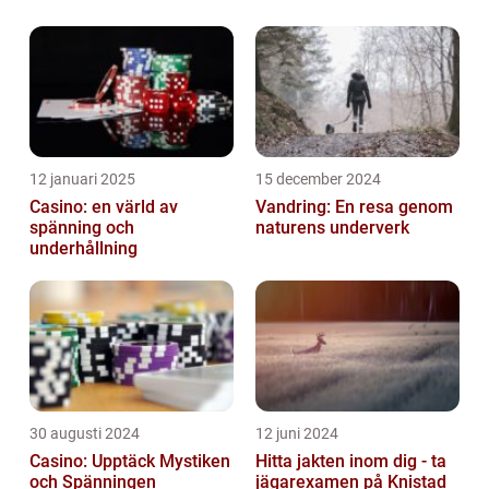
växter har funnits i generationer och har
gjort sig känd för sin förmåga att lägga till
liv ...
12 januari 2025
15 december 2024
Casino: en värld av
Vandring: En resa genom
spänning och
naturens underverk
underhållning
30 augusti 2024
12 juni 2024
Casino: Upptäck Mystiken
Hitta jakten inom dig - ta
och Spänningen
jägarexamen på Knistad