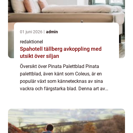
01 juni 2026
admin
redaktionel
Spahotell tällberg avkoppling med
utsikt över siljan
Översikt över Pinata Palettblad Pinata
palettblad, även känt som Coleus, är en
populär växt som kännetecknas av sina
vackra och färgstarka blad. Denna art av
växter har funnits i generationer och har
gjort sig känd för sin förmåga att lägga till
liv ...