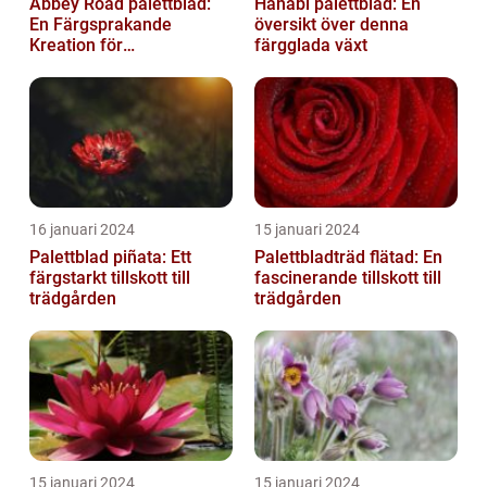
Abbey Road palettblad:
Hanabi palettblad: En
En Färgsprakande
översikt över denna
Kreation för
färgglada växt
Trädgårdsentusiaster
16 januari 2024
15 januari 2024
Palettblad piñata: Ett
Palettbladträd flätad: En
färgstarkt tillskott till
fascinerande tillskott till
trädgården
trädgården
15 januari 2024
15 januari 2024