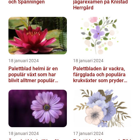
och Spänningen
jägarexamen på Knistad
Herrgård
18 januari 2024
18 januari 2024
Palettblad helmi är en
Palettbladen är vackra,
populär växt som har
färgglada och populära
blivit alltmer populär
krukväxter som pryder
bland
många hem och
trädgårdsentusiaster
trädgårdar runt o...
18 januari 2024
17 januari 2024