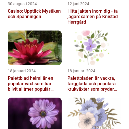
30 augusti 2024
12 juni 2024
Casino: Upptäck Mystiken
Hitta jakten inom dig - ta
och Spänningen
jägarexamen på Knistad
Herrgård
18 januari 2024
18 januari 2024
Palettblad helmi är en
Palettbladen är vackra,
populär växt som har
färgglada och populära
blivit alltmer populär
krukväxter som pryder
bland
många hem och
trädgårdsentusiaster
trädgårdar runt o...