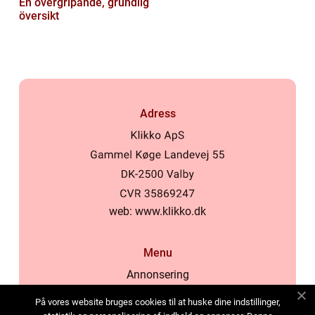
En övergripande, grundlig
översikt
Adress
web:
www.klikko.dk
Menu
Annonsering
Om oss
På vores website bruges cookies til at huske dine indstillinger,
Cookies