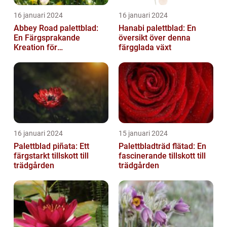
16 januari 2024
16 januari 2024
Abbey Road palettblad:
Hanabi palettblad: En
En Färgsprakande
översikt över denna
Kreation för
färgglada växt
Trädgårdsentusiaster
16 januari 2024
15 januari 2024
Palettblad piñata: Ett
Palettbladträd flätad: En
färgstarkt tillskott till
fascinerande tillskott till
trädgården
trädgården