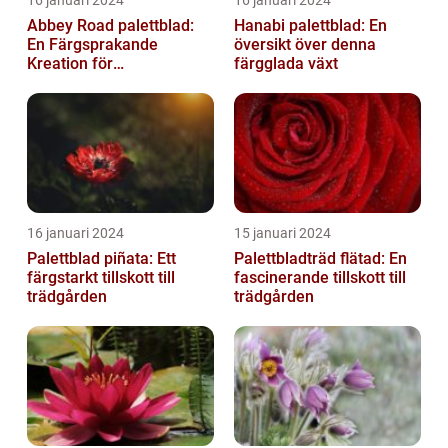
16 januari 2024
16 januari 2024
Abbey Road palettblad:
Hanabi palettblad: En
En Färgsprakande
översikt över denna
Kreation för
färgglada växt
Trädgårdsentusiaster
16 januari 2024
15 januari 2024
Palettblad piñata: Ett
Palettbladträd flätad: En
färgstarkt tillskott till
fascinerande tillskott till
trädgården
trädgården