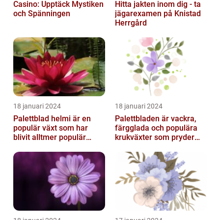
Casino: Upptäck Mystiken
Hitta jakten inom dig - ta
och Spänningen
jägarexamen på Knistad
Herrgård
18 januari 2024
18 januari 2024
Palettblad helmi är en
Palettbladen är vackra,
populär växt som har
färgglada och populära
blivit alltmer populär
krukväxter som pryder
bland
många hem och
trädgårdsentusiaster
trädgårdar runt o...