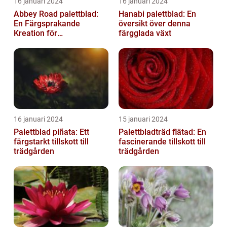
16 januari 2024
16 januari 2024
Abbey Road palettblad:
Hanabi palettblad: En
En Färgsprakande
översikt över denna
Kreation för
färgglada växt
Trädgårdsentusiaster
16 januari 2024
15 januari 2024
Palettblad piñata: Ett
Palettbladträd flätad: En
färgstarkt tillskott till
fascinerande tillskott till
trädgården
trädgården