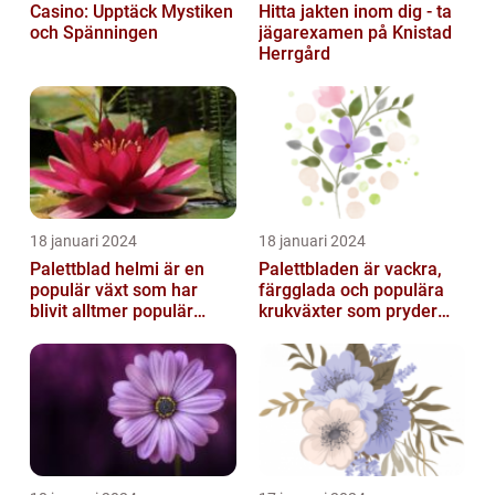
Casino: Upptäck Mystiken
Hitta jakten inom dig - ta
och Spänningen
jägarexamen på Knistad
Herrgård
18 januari 2024
18 januari 2024
Palettblad helmi är en
Palettbladen är vackra,
populär växt som har
färgglada och populära
blivit alltmer populär
krukväxter som pryder
bland
många hem och
trädgårdsentusiaster
trädgårdar runt o...