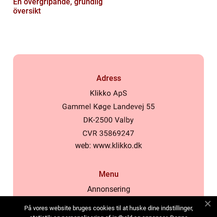
En övergripande, grundlig
översikt
Adress
web:
www.klikko.dk
Menu
Annonsering
Om oss
På vores website bruges cookies til at huske dine indstillinger,
Cookies