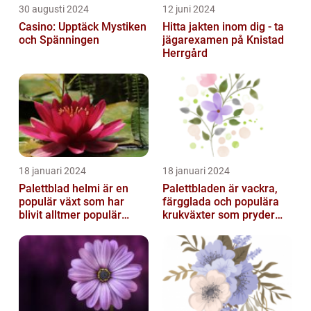
30 augusti 2024
12 juni 2024
Casino: Upptäck Mystiken
Hitta jakten inom dig - ta
och Spänningen
jägarexamen på Knistad
Herrgård
18 januari 2024
18 januari 2024
Palettblad helmi är en
Palettbladen är vackra,
populär växt som har
färgglada och populära
blivit alltmer populär
krukväxter som pryder
bland
många hem och
trädgårdsentusiaster
trädgårdar runt o...