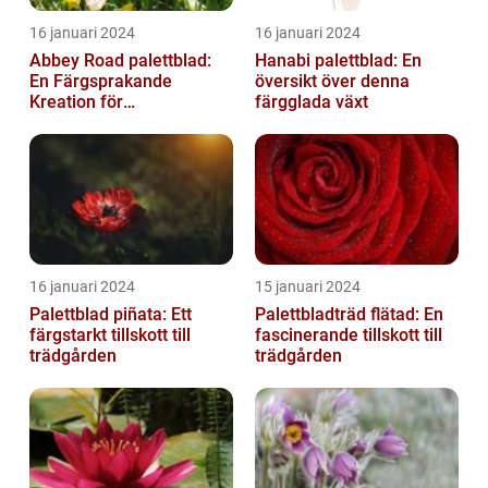
16 januari 2024
16 januari 2024
Abbey Road palettblad:
Hanabi palettblad: En
En Färgsprakande
översikt över denna
Kreation för
färgglada växt
Trädgårdsentusiaster
16 januari 2024
15 januari 2024
Palettblad piñata: Ett
Palettbladträd flätad: En
färgstarkt tillskott till
fascinerande tillskott till
trädgården
trädgården