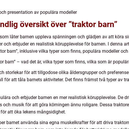
 och presentation av populära modeller
dlig översikt över ”traktor barn”
 som låter barnen uppleva spänningen och glädjen av att köra sin 
rer och erbjuder en realistisk körupplevelse för barnen. I denna 
or barn”, inklusive vilka typer som finns, populära modeller och
r barn” – vad det är, vilka typer som finns, vilka som är populär
ch storlekar för att tillgodose olika åldersgrupper och preferenser
 för att tåla barnets aktiviteter. Det finns främst två typer av tr
pulära och erbjuder barnen en mer realistisk körupplevelse. De dr
jus och musik för att göra körningen ännu roligare. Dessa traktor
p för att öka lekens mångsidighet.
 ber barnet använda sina egna muskelkrafter för att driva traktor