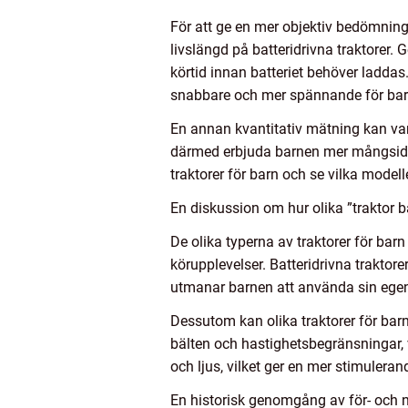
För att ge en mer objektiv bedömning 
livslängd på batteridrivna traktorer.
körtid innan batteriet behöver laddas
snabbare och mer spännande för bar
En annan kvantitativ mätning kan var
därmed erbjuda barnen mer mångsidiga 
traktorer för barn och se vilka model
En diskussion om hur olika ”traktor ba
De olika typerna av traktorer för barn
körupplevelser. Batteridrivna traktor
utmanar barnen att använda sin egen e
Dessutom kan olika traktorer för barn
bälten och hastighetsbegränsningar, 
och ljus, vilket ger en mer stimuleran
En historisk genomgång av för- och n