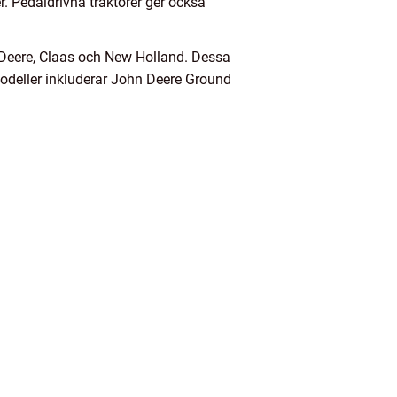
r. Pedaldrivna traktorer ger också
n Deere, Claas och New Holland. Dessa
modeller inkluderar John Deere Ground