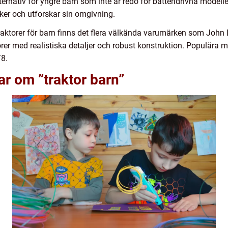
ternativ för yngre barn som inte är redo för batteridrivna modelle
ker och utforskar sin omgivning.
traktorer för barn finns det flera välkända varumärken som Joh
orer med realistiska detaljer och robust konstruktion. Populära 
T8.
ar om ”traktor barn”