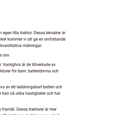
egen lilla traktor. Dessa leksaker är
artikel kommer vi att ge en omfattande
 kvantitativa mätningar.
a osv.
. Vanligtvis är de tillverkade av
aktorer för barn: batteridrivna och
ivs av ett laddningsbart batteri och
er kan nå olika hastigheter och har
n framåt. Dessa traktorer är mer