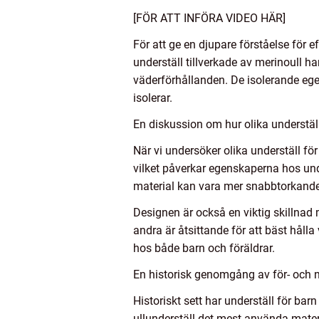
[FÖR ATT INFÖRA VIDEO HÄR]
För att ge en djupare förståelse för e
underställ tillverkade av merinoull 
väderförhållanden. De isolerande e
isolerar.
En diskussion om hur olika underställ 
När vi undersöker olika underställ för 
vilket påverkar egenskaperna hos unde
material kan vara mer snabbtorkande 
Designen är också en viktig skillnad 
andra är åtsittande för att bäst hålla
hos både barn och föräldrar.
En historisk genomgång av för- och n
Historiskt sett har underställ för ba
ullunderställ det mest använda mate