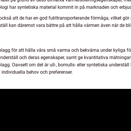
ogi har syntetiska material kommit in på marknaden och erbjuder
också att de har en god fukttransporterande förmåga, vilket gör 
rställ kan däremot vara bättre på att hålla värmen även när de bli
t plagg för att hålla våra små varma och bekväma under kyliga f
 underställ och deras egenskaper, samt ge kvantitativa mätningar o
lagg. Oavsett om det är ull-, bomulls- eller syntetiska underställ
s individuella behov och preferenser.