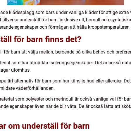
gnade klädesplagg som bärs under vanliga kläder för att ge extra
tillverka underställ för barn, inklusive ull, bomull och syntetisk
olerande egenskaper och förmågan att hålla kroppstemperaturen 
täll för barn finns det?
äll för barn att välja mellan, beroende på olika behov och prefere
 material som har utmärkta isoleringsegenskaper. Det är också natur
erdagar utomhus.
pulärt alternativ för barn som har känslig hud eller allergier. D
ör mildare väderförhållanden.
material som polyester och merinoull är också vanliga val för bar
nde egenskaper även när de blir våta. De är också lätta att sköt
ar om underställ för barn