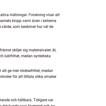
tativa mätningar. Forskning visar att
 barnets kropp varm även i extrema
värde, som beskriver hur väl de
främst skiljer sig materialvalen åt,
ch luktfrihet, medan syntetiska
r att ge mer rörelsefrihet, medan
nster för att tilltala olika smaker
erande och hållbara. Tidigare var
n det kunde vara klumpigt och ge