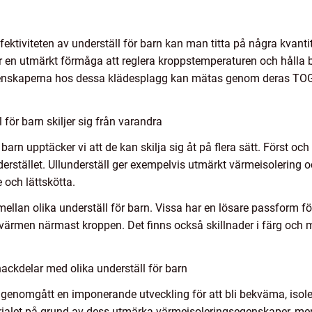
ffektiviteten av underställ för barn kan man titta på några kvanti
har en utmärkt förmåga att reglera kroppstemperaturen och hålla
genskaperna hos dessa klädesplagg kan mätas genom deras TOG-
för barn skiljer sig från varandra
barn upptäcker vi att de kan skilja sig åt på flera sätt. Först och 
rstället. Ullunderställ ger exempelvis utmärkt värmeisolering o
och lättskötta.
mellan olika underställ för barn. Vissa har en lösare passform fö
 värmen närmast kroppen. Det finns också skillnader i färg och mö
ackdelar med olika underställ för barn
rn genomgått en imponerande utveckling för att bli bekväma, isol
rialet på grund av dess utmärka värmeisoleringsegenskaper, me